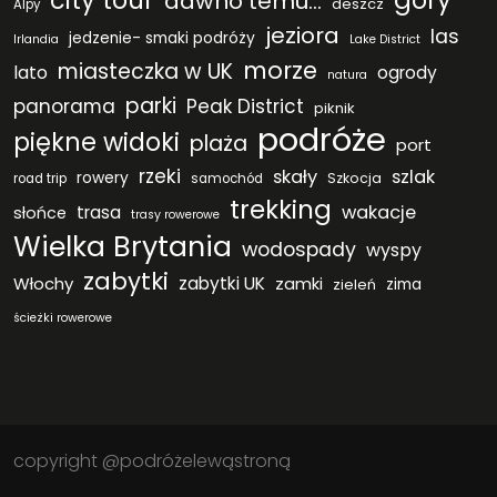
city tour
góry
dawno temu...
deszcz
Alpy
jeziora
las
jedzenie- smaki podróży
Irlandia
Lake District
morze
miasteczka w UK
lato
ogrody
natura
parki
panorama
Peak District
piknik
podróże
piękne widoki
plaża
port
rzeki
skały
szlak
rowery
Szkocja
road trip
samochód
trekking
wakacje
trasa
słońce
trasy rowerowe
Wielka Brytania
wodospady
wyspy
zabytki
Włochy
zabytki UK
zamki
zieleń
zima
ścieżki rowerowe
copyright @podróżelewąstroną