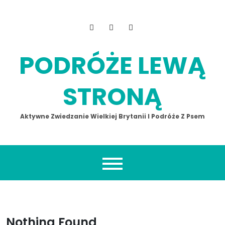
Skip
to
content
PODRÓŻE LEWĄ
STRONĄ
Aktywne Zwiedzanie Wielkiej Brytanii I Podróże Z Psem
Nothing Found