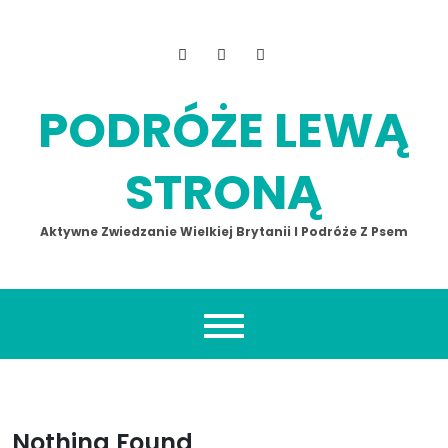
Skip
to
content
PODRÓŻE LEWĄ
STRONĄ
Aktywne Zwiedzanie Wielkiej Brytanii I Podróże Z Psem
Nothing Found