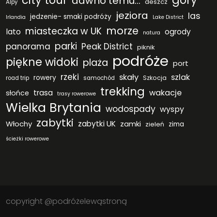
city tour
góry
dawno temu...
deszcz
Alpy
jeziora
las
jedzenie- smaki podróży
Irlandia
Lake District
morze
miasteczka w UK
lato
ogrody
natura
parki
panorama
Peak District
piknik
podróże
piękne widoki
plaża
port
rzeki
skały
szlak
rowery
Szkocja
road trip
samochód
trekking
wakacje
trasa
słońce
trasy rowerowe
Wielka Brytania
wodospady
wyspy
zabytki
Włochy
zabytki UK
zamki
zieleń
zima
ścieżki rowerowe
copyright @podróżelewąstroną