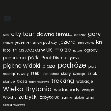
YouTube
city tour
góry
dawno temu...
deszcz
Alpy
jeziora
las
jedzenie- smaki podróży
Irlandia
Lake District
morze
miasteczka w UK
lato
ogrody
natura
parki
panorama
Peak District
piknik
podróże
piękne widoki
plaża
port
rzeki
skały
szlak
rowery
Szkocja
road trip
samochód
trekking
wakacje
trasa
słońce
trasy rowerowe
Wielka Brytania
wodospady
wyspy
zabytki
Włochy
zabytki UK
zamki
zieleń
zima
ścieżki rowerowe