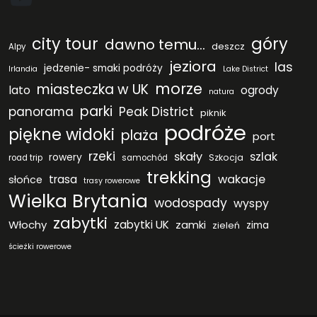
city tour
góry
dawno temu...
deszcz
Alpy
jeziora
las
jedzenie- smaki podróży
Irlandia
Lake District
morze
miasteczka w UK
lato
ogrody
natura
parki
panorama
Peak District
piknik
podróże
piękne widoki
plaża
port
rzeki
skały
szlak
rowery
Szkocja
road trip
samochód
trekking
wakacje
trasa
słońce
trasy rowerowe
Wielka Brytania
wodospady
wyspy
zabytki
Włochy
zabytki UK
zamki
zieleń
zima
ścieżki rowerowe