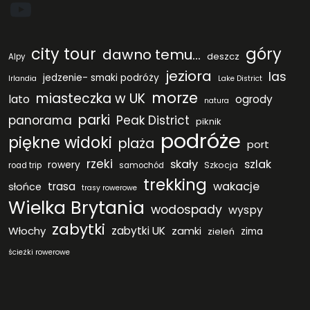
YouTube
city tour
góry
dawno temu...
deszcz
Alpy
jeziora
las
jedzenie- smaki podróży
Irlandia
Lake District
morze
miasteczka w UK
lato
ogrody
natura
parki
panorama
Peak District
piknik
podróże
piękne widoki
plaża
port
rzeki
skały
szlak
rowery
Szkocja
road trip
samochód
trekking
wakacje
trasa
słońce
trasy rowerowe
Wielka Brytania
wodospady
wyspy
zabytki
Włochy
zabytki UK
zamki
zieleń
zima
ścieżki rowerowe