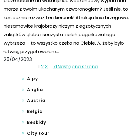
plaże idealne na wakacje lub weekendowy wypad nad
morze z twoim ukochanym czworonogiem? Jeśli nie, to
koniecznie rozważ ten kierunek! Atrakcja linia brzegowa,
niesamowite krajobrazy niczym z egzotycznych
zakątków globu i soczysta zieleń pagórkowatego
wybrzeża – to wszystko czeka na Ciebie. A, żeby było
łatwiej, przygotowałam…
25/04/2023
1
2
3
…
71
Następna strona
Alpy
Anglia
Austria
Belgia
Beskidy
City tour