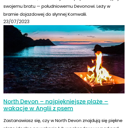
swojemu bratu — południowemu Devonowi. Leży w
bramie dojazdowej do słynnej Kornwalii.
23/07/2023
North Devon – najpiękniejsze plaże –
wakacje w Anglii z psem
Zastanawiasz się, czy w North Devon znajdują się piękne