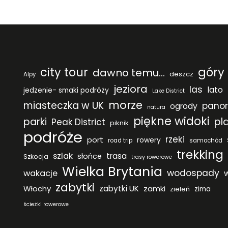
city tour
góry
dawno temu...
deszcz
Alpy
jeziora
las
lato
jedzenie- smaki podróży
Lake District
morze
miasteczka w UK
pano
ogrody
natura
piękne widoki
parki
pl
Peak District
piknik
podróże
rzeki
port
rowery
road trip
samochód
trekking
szlak
trasa
słońce
Szkocja
trasy rowerowe
Wielka Brytania
wodospady
wakacje
zabytki
Włochy
zabytki UK
zamki
zieleń
zima
ścieżki rowerowe