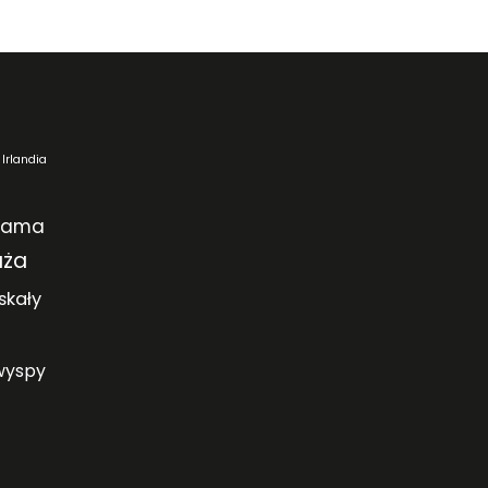
Irlandia
rama
aża
skały
wyspy