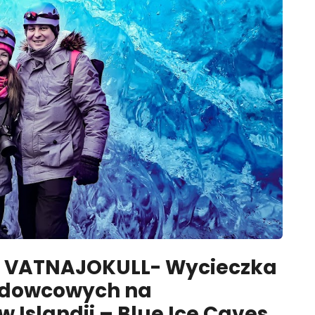
– VATNAJOKULL- Wycieczka
lodowcowych na
 Islandii – Blue Ice Caves