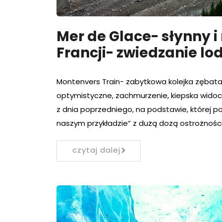
Mer de Glace- słynny 
Francji- zwiedzanie l
Montenvers Train- zabytkowa kolejka zębata
optymistyczne, zachmurzenie, kiepska widocz
z dnia poprzedniego, na podstawie, której p
naszym przykładzie” z dużą dozą ostrożności
czytaj dalej