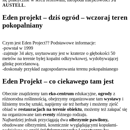
AUSTELL
.
Eden projekt – dziś ogród – wczoraj teren
pokopalniany
Czym jest Eden Project?? Podstawowe informacje:
-powstał w 1999
-zajmuje 34 akry, usytuowany jest w kraterze o głębokości 50
metrów na terenie byłej kopalni odkrywkowej, wydobywającej
glinkę porcelanową.
-doskonały przykład zagospodarowania terenu pokopalnianego
Eden Projekt – co ciekawego tam jest
Obecnie znajdziemy tam
eko-centrum
edukacyjne,
ogrody
z
różnorodna roślinnością, obejrzymy organizowane tam
wystawy
i
liźniemy trochę sztuki, napijemy sie też herbaty i możemy zjeść
obiad w
restauracjach na terenie obiektu
, możemy też załapać się
na organizowane tam
eventy
różnego rodzaju.
Najbardziej jednak przyciągają dwa
olbrzymie pawilony,
obudowane olbrzymimi, kosmicznie wyglądającymi kopułami-