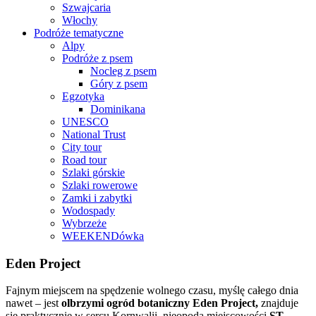
Szwajcaria
Włochy
Podróże tematyczne
Alpy
Podróże z psem
Nocleg z psem
Góry z psem
Egzotyka
Dominikana
UNESCO
National Trust
City tour
Road tour
Szlaki górskie
Szlaki rowerowe
Zamki i zabytki
Wodospady
Wybrzeże
WEEKENDówka
Eden Project
Fajnym miejscem na spędzenie wolnego czasu, myślę całego dnia
nawet – jest
olbrzymi ogród botaniczny Eden Project,
znajduje
się praktycznie w sercu Kornwalii, nieopoda miejscowości
ST