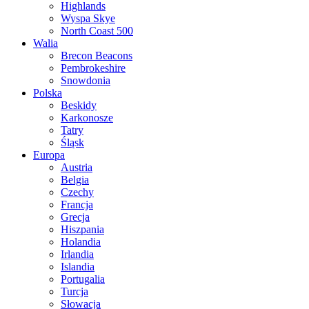
Highlands
Wyspa Skye
North Coast 500
Walia
Brecon Beacons
Pembrokeshire
Snowdonia
Polska
Beskidy
Karkonosze
Tatry
Śląsk
Europa
Austria
Belgia
Czechy
Francja
Grecja
Hiszpania
Holandia
Irlandia
Islandia
Portugalia
Turcja
Słowacja