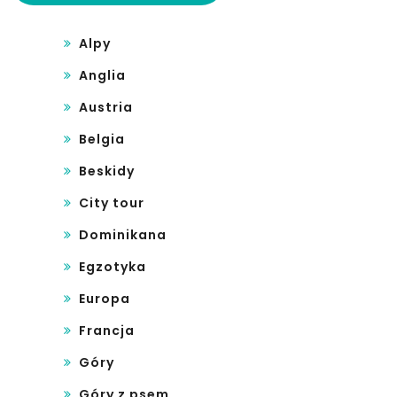
sny
Alpy
Anglia
Austria
Belgia
Beskidy
City tour
Dominikana
Egzotyka
Europa
Francja
Góry
Góry z psem