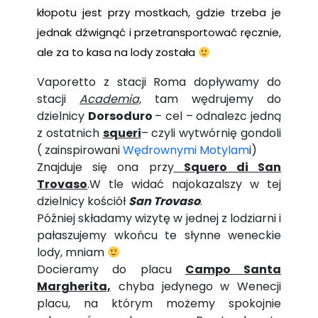
kłopotu jest przy mostkach, gdzie trzeba je
jednak dźwignąć i przetransportować ręcznie,
ale za to kasa na lody została
Vaporetto z stacji Roma dopływamy do
stacji
Academia,
tam wędrujemy do
dzielnicy
Dorsoduro
– cel – odnalezc jedną
z ostatnich
squeri
– czyli wytwórnię gondoli
( zainspirowani
Wędrownymi Motylam
i)
Znajduje się ona przy
Squero di San
Trovaso
.W tle widać najokazalszy w tej
dzielnicy kościół
San Trovaso
.
Później składamy wizytę w jednej z lodziarni i
pałaszujemy wkońcu te słynne weneckie
lody, mniam
Docieramy do placu
Campo Santa
Margherita,
chyba jedynego w Wenecji
placu, na którym możemy spokojnie