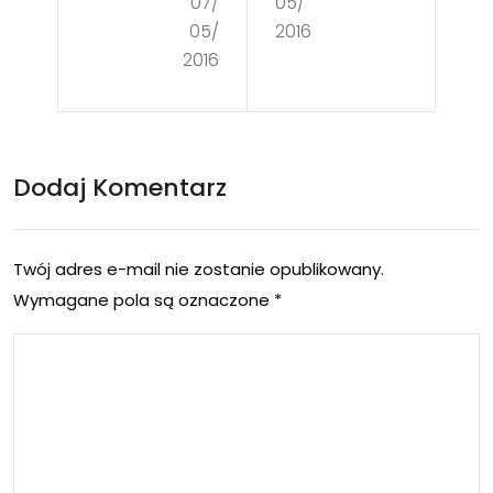
07/
05/
eni
my
05/
2016
w
tat
2016
We
rza
nec
ńsk
ji –
ie
Dodaj Komentarz
cz.II
szl
I –
aki
Twój adres e-mail nie zostanie opublikowany.
Mur
-
Wymagane pola są oznaczone
*
an
we
o i
eke
cud
nd
a
w
ze
śro