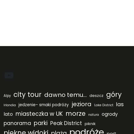
YouTube
city tour
góry
dawno temu...
deszcz
Alpy
jeziora
las
jedzenie- smaki podróży
Irlandia
Lake District
morze
miasteczka w UK
lato
ogrody
natura
parki
panorama
Peak District
piknik
podróże
piękne widoki
plaża
port