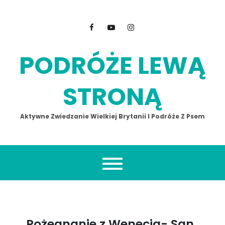
Skip
to
content
PODRÓŻE LEWĄ
STRONĄ
Aktywne Zwiedzanie Wielkiej Brytanii I Podróże Z Psem
Pożegnanie z Wenecją- San