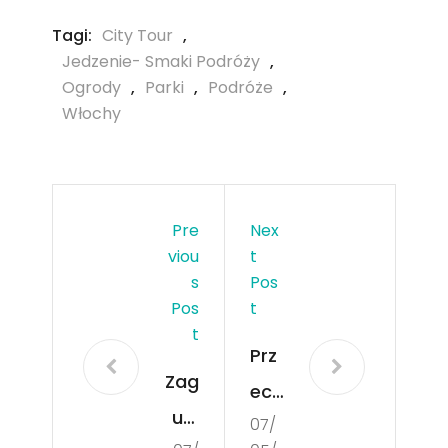
Tagi:
City Tour
,
Jedzenie- Smaki Podróży
,
Ogrody
,
Parki
,
Podróże
,
Włochy
Pre
Nex
Viou
T
S
Pos
Pos
T
T
Prz
Zag
eci
ubi
07/
era