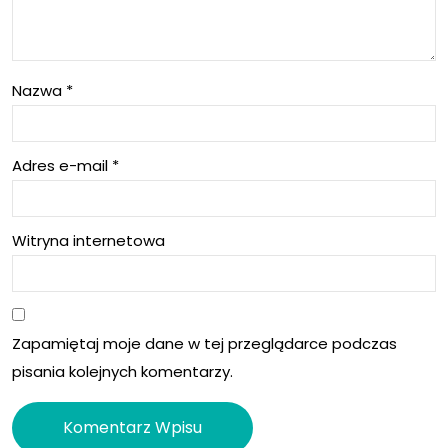
szk
dku
ła
tyg
Nazwa
*
do
od
teg
nia
Adres e-mail
*
o
i
Ca
tro
nna
Witryna internetowa
che
regi
zim
o i
y w
Zapamiętaj moje dane w tej przeglądarce podczas
Giu
śro
pisania kolejnych komentarzy.
dec
dku
ca
wio